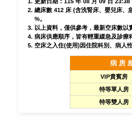
更新日期：
115 年 08 月 09 日 23:38
總床數 412 床 (含洗腎床、嬰兒床、急
%。
以上資料，僅供參考，最新空床數以
病床供應順序，皆有輕重緩急及診療
空床之入住(使用)因住院科別、病人
病 房 
VIP貴賓房
特等單人房
特等雙人房