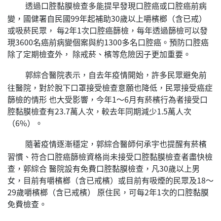
透過口腔黏膜檢查多能提早發現口腔癌或口腔癌前病
變，國健署自民國99年起補助30歲以上嚼檳榔（含已戒）
或吸菸民眾， 每2年1次口腔癌篩檢，每年透過篩檢可以發
現3600名癌前病變個案與約1300多名口腔癌。預防口腔癌
除了定期檢查外， 除戒菸、檳等危險因子更加重要。
郭綜合醫院表示，自去年疫情開始，許多民眾避免前
往醫院，對於脫下口罩接受檢查意願也降低，民眾接受癌症
篩檢的情形 也大受影響，今年1～6月有菸檳行為者接受口
腔黏膜檢查有23.7萬人次，較去年同期減少1.5萬人次
（6%）。
隨著疫情逐漸穩定，郭綜合醫師何承宇也提醒有菸檳
習慣、符合口腔癌篩檢資格尚未接受口腔黏膜檢查者盡快檢
查，郭綜合 醫院設有免費口腔黏膜檢查，凡30歲以上男
女，目前有嚼檳榔（含已戒檳）或目前有吸煙的民眾及18～
29歲嚼檳榔（含已戒檳） 原住民，可每2年1次的口腔黏膜
免費檢查。