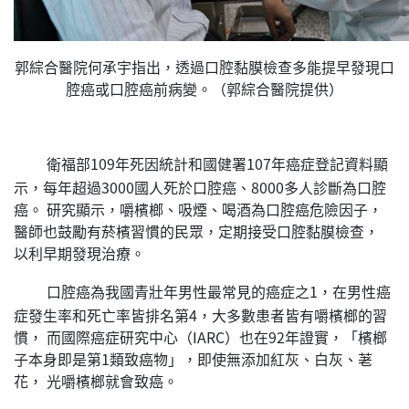
郭綜合醫院何承宇指出，透過口腔黏膜檢查多能提早發現口
腔癌或口腔癌前病變。（郭綜合醫院提供）
衛福部109年死因統計和國健署107年癌症登記資料顯
示，每年超過3000國人死於口腔癌、8000多人診斷為口腔
癌。 研究顯示，嚼檳榔、吸煙、喝酒為口腔癌危險因子，
醫師也鼓勵有菸檳習慣的民眾，定期接受口腔黏膜檢查，
以利早期發現治療。
口腔癌為我國青壯年男性最常見的癌症之1，在男性癌
症發生率和死亡率皆排名第4，大多數患者皆有嚼檳榔的習
慣， 而國際癌症研究中心（IARC）也在92年證實，「檳榔
子本身即是第1類致癌物」，即使無添加紅灰、白灰、荖
花， 光嚼檳榔就會致癌。