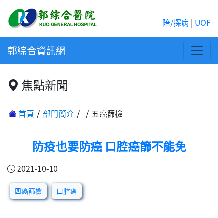
陪/探病
|
UOF
郭綜合資訊網
焦點新聞
首頁
部門簡介
五癌篩檢
防疫也要防癌 口腔癌篩不能免
2021-10-10
四癌篩檢
口腔癌