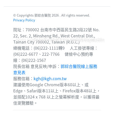
© Copyrights 郭綜合醫院 2026 . All rights reserved.
Privacy Policy
院址：700002 台南市中西區民生路2段22號 No.
22, Sec. 2, Minsheng Rd., West Central Dist.,
Icons made by
Corridor photo created by topntp26 -
Freepik
from
www.flaticon.com
www.freepik.com
Tainan City 700002, Taiwan (R.O.C.)
總機電話：(06)222-1111轉9 人工掛號專線：
(06)222-6677、222-7766 健檢中心預約專
線：(06)222-1567
院長信箱 意見反映/申訴：
郭綜合醫院線上服務
意見表
服務信箱：
kgh@kgh.com.tw
建議使用Google Chrome版本60以上、或
Edge、Safari版本11以上、Firefox版本48以上，
並搭配1024 x 768 以上之螢幕解析度，以獲得最
佳瀏覽體驗。