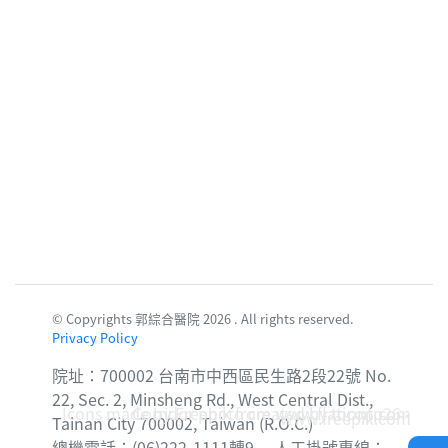
© Copyrights 郭綜合醫院 2026 . All rights reserved.
Privacy Policy
院址：700002 台南市中西區民生路2段22號 No.
22, Sec. 2, Minsheng Rd., West Central Dist.,
Icons made by
Corridor photo created by topntp26 -
Freepik
from
www.flaticon.com
www.freepik.com
Tainan City 700002, Taiwan (R.O.C.)
總機電話：(06)222-1111轉9 人工掛號專線：