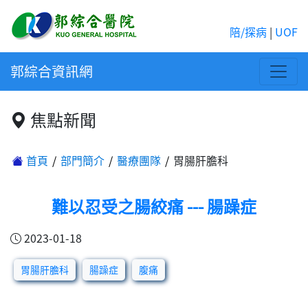
陪/探病
|
UOF
郭綜合資訊網
焦點新聞
首頁
部門簡介
醫療團隊
胃腸肝膽科
難以忍受之腸絞痛 --- 腸躁症
2023-01-18
胃腸肝膽科
腸躁症
腹痛