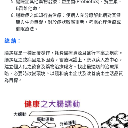
腸躁症其他藥物治療：益生菌(Probiotics)、抗生素、
B群維他命。
腸躁症之認知行為治療：使病人充分瞭解此病對其健
康與生命無礙，對於症狀較嚴重者，考慮心理治療或
催眠療法。
總 結：
腸躁症是一種反覆發作，耗費醫療資源且盛行率高之疾病。
腸躁症之致病因是多因素，醫療照護上，應以病人為中心，
建立個人化之飲食及藥物治療處方。找出最適切的治療策
略，必要時改變環境。以緩和病患症狀及改善病患生活品質
為目標。