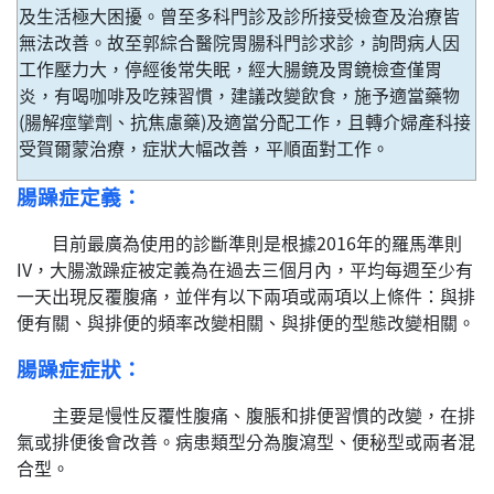
及生活極大困擾。曾至多科門診及診所接受檢查及治療皆
無法改善。故至郭綜合醫院胃腸科門診求診，詢問病人因
工作壓力大，停經後常失眠，經大腸鏡及胃鏡檢查僅胃
炎，有喝咖啡及吃辣習慣，建議改變飲食，施予適當藥物
(腸解痙攣劑、抗焦慮藥)及適當分配工作，且轉介婦產科接
受賀爾蒙治療，症狀大幅改善，平順面對工作。
腸躁症定義：
目前最廣為使用的診斷準則是根據2016年的羅馬準則
IV，大腸激躁症被定義為在過去三個月內，平均每週至少有
一天出現反覆腹痛，並伴有以下兩項或兩項以上條件：與排
便有關、與排便的頻率改變相關、與排便的型態改變相關。
腸躁症症狀：
主要是慢性反覆性腹痛、腹脹和排便習慣的改變，在排
氣或排便後會改善。病患類型分為腹瀉型、便秘型或兩者混
合型。