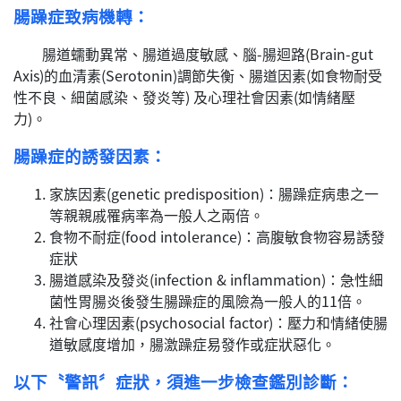
腸躁症致病機轉：
腸道蠕動異常、腸道過度敏感、腦-腸迴路(Brain-gut
Axis)的血清素(Serotonin)調節失衡、腸道因素(如食物耐受
性不良、細菌感染、發炎等) 及心理社會因素(如情緒壓
力)。
腸躁症的誘發因素：
家族因素(genetic predisposition)：腸躁症病患之一
等親親戚罹病率為一般人之兩倍。
食物不耐症(food intolerance)：高腹敏食物容易誘發
症狀
腸道感染及發炎(infection & inflammation)：急性細
菌性胃腸炎後發生腸躁症的風險為一般人的11倍。
社會心理因素(psychosocial factor)：壓力和情緒使腸
道敏感度增加，腸激躁症易發作或症狀惡化。
以下〝警訊〞症狀，須進一步檢查鑑別診斷：