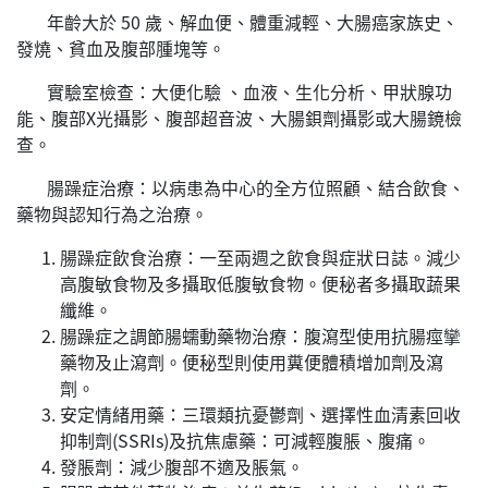
年齡大於 50 歲、解血便、體重減輕、大腸癌家族史、
發燒、貧血及腹部腫塊等。
實驗室檢查：大便化驗 、血液、生化分析、甲狀腺功
能、腹部X光攝影、腹部超音波、大腸鋇劑攝影或大腸鏡檢
查。
腸躁症治療：以病患為中心的全方位照顧、結合飲食、
藥物與認知行為之治療。
腸躁症飲食治療：一至兩週之飲食與症狀日誌。減少
高腹敏食物及多攝取低腹敏食物。便秘者多攝取蔬果
纖維。
腸躁症之調節腸蠕動藥物治療：腹瀉型使用抗腸痙攣
藥物及止瀉劑。便秘型則使用糞便體積增加劑及瀉
劑。
安定情緒用藥：三環類抗憂鬱劑、選擇性血清素回收
抑制劑(SSRIs)及抗焦慮藥：可減輕腹脹、腹痛。
發脹劑：減少腹部不適及脹氣。