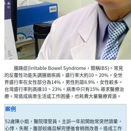
腸躁症(Irritable Bowel Syndrome，簡稱IBS)。常見
的反覆性功能失調腸道疾病，盛行率大約10 ~ 20%。全世
界盛行率在女性部分為14%，男性則是8.9%，女性較多。
台灣盛行率則高達10 ~ 23%。病患中只有15% 尋求醫療治
療。常造成病患生活或工作困擾，也耗費大量醫療資源。
案例
52歲陳小姐，醫院環管員。主訴一年前開始常突然頭暈，
心悸，失眠，腹部絞痛且解完便後會稍微改善。造成工作