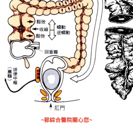
~郭綜合醫院關心您~