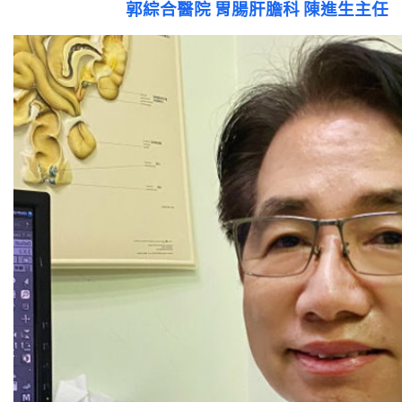
郭綜合醫院 胃腸肝膽科 陳進生主任