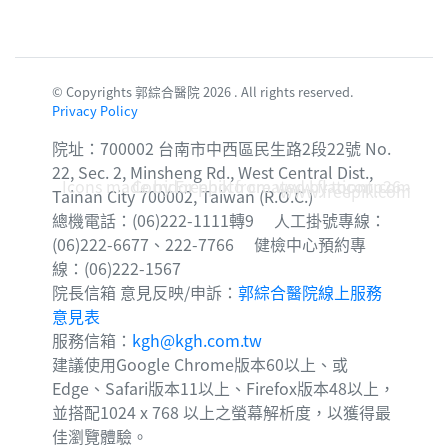
© Copyrights 郭綜合醫院 2026 . All rights reserved.
Privacy Policy
院址：700002 台南市中西區民生路2段22號 No.
22, Sec. 2, Minsheng Rd., West Central Dist.,
Icons made by
Corridor photo created by topntp26 -
Freepik
from
www.flaticon.com
www.freepik.com
Tainan City 700002, Taiwan (R.O.C.)
總機電話：(06)222-1111轉9 人工掛號專線：
(06)222-6677、222-7766 健檢中心預約專
線：(06)222-1567
院長信箱 意見反映/申訴：
郭綜合醫院線上服務
意見表
服務信箱：
kgh@kgh.com.tw
建議使用Google Chrome版本60以上、或
Edge、Safari版本11以上、Firefox版本48以上，
並搭配1024 x 768 以上之螢幕解析度，以獲得最
佳瀏覽體驗。