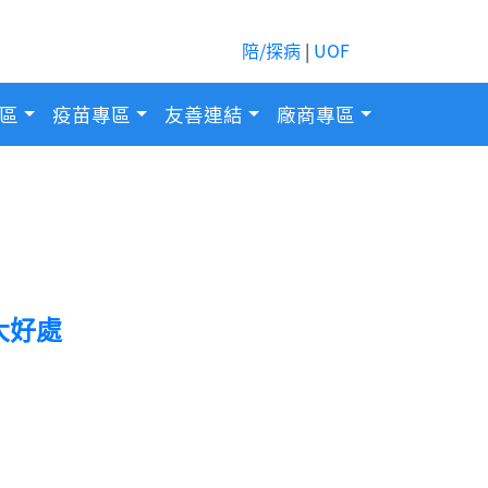
陪/探病
|
UOF
區
疫苗專區
友善連結
廠商專區
大好處