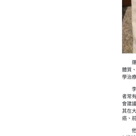
運動
體質
學治
李耀泰
者常
會建
其在
癌、
他說