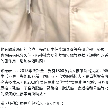
有助於癌症的治療！婦產科主任李耀泰從許多研究報告發現，
、身體結構成分欠佳、精神社會功能差和失眠等症狀，運動可改
療的副作用、增加存活時間。
表示，2018年統計全世界有1800多萬人被診斷出癌症，9
有生活不便、失能和各種不同症狀，治療開銷極大，嚴重影響家
議癌患多休息，但2018年美國運動醫學會證實運動除可減少罹
大腸癌、乳癌、子宮內膜癌、腎臟癌、膀胱癌、食道癌和胃癌等7
前列腺癌的生存率有所助益。
，運動治療癌症包括以下6大作用：