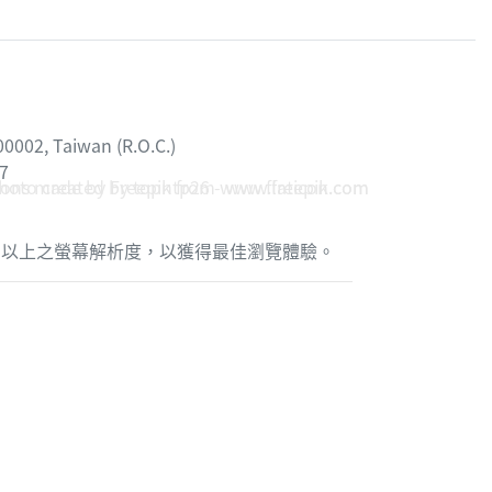
02, Taiwan (R.O.C.)
7
photo created by topntp26 - www.freepik.com
cons made by
Freepik
from
www.flaticon.com
 x 768 以上之螢幕解析度，以獲得最佳瀏覽體驗。