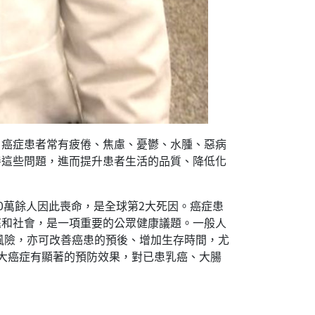
癌症患者常有疲倦、焦慮、憂鬱、水腫、惡病
善這些問題，進而提升患者生活的品質、降低化
60萬餘人因此喪命，是全球第2大死因。癌症患
庭和社會，是一項重要的公眾健康議題。一般人
癌風險，亦可改善癌患的預後、增加生存時間，尤
大癌症有顯著的預防效果，對已患乳癌、大腸