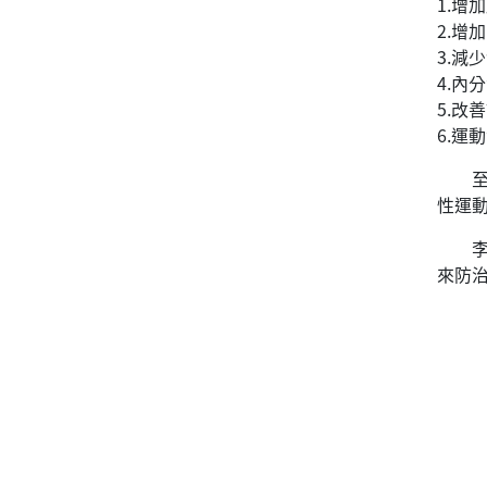
1.增
2.增
3.
4.內
5.改
6.運
至於
性運動
李耀
來防