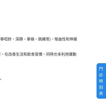
舉啞鈴、深蹲、單槓、跳繩等)、彎曲性和伸展
。
，在改善生活和飲食習慣，同時也多利用運動
門
診
~
時
刻
表