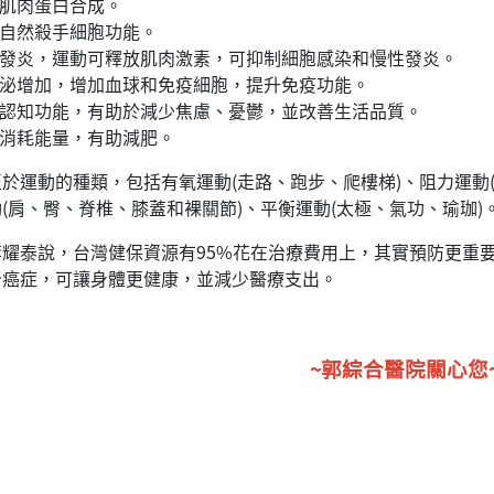
加肌肉蛋白合成。
加自然殺手細胞功能。
減少發炎，運動可釋放肌肉激素，可抑制細胞感染和慢性發炎。
分泌增加，增加血球和免疫細胞，提升免疫功能。
善認知功能，有助於減少焦慮、憂鬱，並改善生活品質。
動消耗能量，有助減肥。
運動的種類，包括有氧運動(走路、跑步、爬樓梯)、阻力運動(
(肩、臀、脊椎、膝蓋和裸關節)、平衡運動(太極、氣功、瑜珈)
泰說，台灣健保資源有95%花在治療費用上，其實預防更重要
治癌症，可讓身體更健康，並減少醫療支出。
~郭綜合醫院關心您