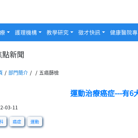
療
護理機構
教學研究
徵才快訊
健康醫院專
焦點新聞
頁
部門簡介
五癌篩檢
運動治療癌症---有6
2-03-11
科
癌症
運動