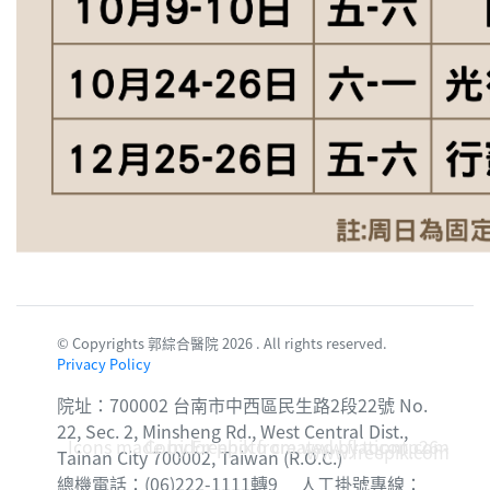
© Copyrights 郭綜合醫院 2026 . All rights reserved.
Privacy Policy
院址：700002 台南市中西區民生路2段22號 No.
22, Sec. 2, Minsheng Rd., West Central Dist.,
Icons made by
Corridor photo created by topntp26 -
Freepik
from
www.flaticon.com
www.freepik.com
Tainan City 700002, Taiwan (R.O.C.)
總機電話：(06)222-1111轉9 人工掛號專線：