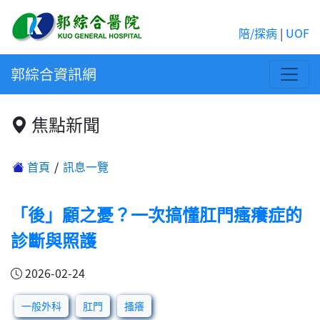
陪/探病
|
UOF
郭綜合資訊網
焦點新聞
首頁
訊息一覽
「後」顧之憂？一次搞懂肛門瘙癢症的
診斷與照護
2026-02-24
一般外科
肛門
搔癢