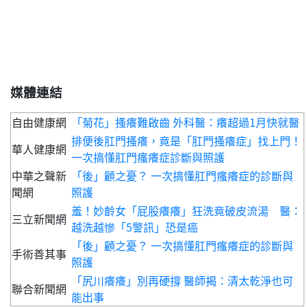
媒體連結
自由健康網
「菊花」搔癢難啟齒 外科醫：癢超過1月快就醫
排便後肛門搔癢，竟是「肛門搔癢症」找上門！
華人健康網
一次搞懂肛門瘙癢症診斷與照護
中華之聲新
「後」顧之憂？ 一次搞懂肛門瘙癢症的診斷與
聞網
照護
羞！妙齡女「屁股癢癢」狂洗竟破皮流湯 醫：
三立新聞網
越洗越慘「5警訊」恐是癌
「後」顧之憂？ 一次搞懂肛門瘙癢症的診斷與
手術善其事
照護
「尻川癢癢」別再硬撐 醫師揭：清太乾淨也可
聯合新聞網
能出事