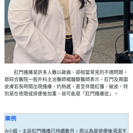
肛門搔癢是許多人難以啟齒、卻相當常見的不適問題。
郭綜合醫院一般外科主治醫師楊馥馡醫師表示，肛門及周圍
皮膚若長時間出現搔癢、灼熱感，甚至伴隨紅腫、破皮，特
別是在夜間或排便後加重，就可能是「肛門搔癢症」。
案例
A小姐，主訴肛門搔癢已持續數月，原以為是排便後清潔不