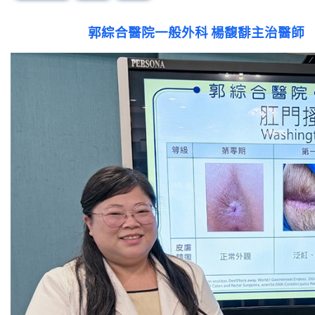
郭綜合醫院一般外科 楊馥馡主治醫師