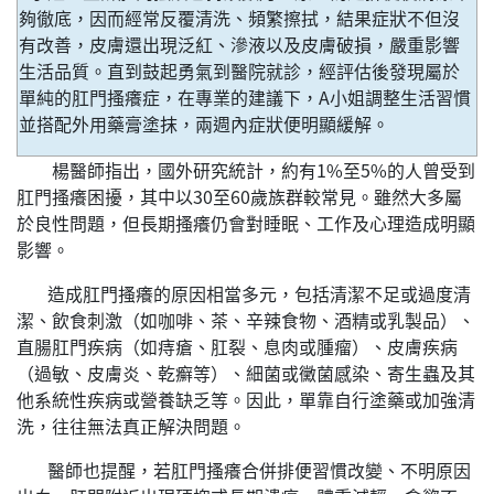
夠徹底，因而經常反覆清洗、頻繁擦拭，結果症狀不但沒
有改善，皮膚還出現泛紅、滲液以及皮膚破損，嚴重影響
生活品質。直到鼓起勇氣到醫院就診，經評估後發現屬於
單純的肛門搔癢症，在專業的建議下，A小姐調整生活習慣
並搭配外用藥膏塗抹，兩週內症狀便明顯緩解。
楊醫師指出，國外研究統計，約有1%至5%的人曾受到
肛門搔癢困擾，其中以30至60歲族群較常見。雖然大多屬
於良性問題，但長期搔癢仍會對睡眠、工作及心理造成明顯
影響。
造成肛門搔癢的原因相當多元，包括清潔不足或過度清
潔、飲食刺激（如咖啡、茶、辛辣食物、酒精或乳製品）、
直腸肛門疾病（如痔瘡、肛裂、息肉或腫瘤）、皮膚疾病
（過敏、皮膚炎、乾癬等）、細菌或黴菌感染、寄生蟲及其
他系統性疾病或營養缺乏等。因此，單靠自行塗藥或加強清
洗，往往無法真正解決問題。
醫師也提醒，若肛門搔癢合併排便習慣改變、不明原因