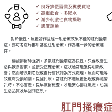
對於慢性、反覆發作且經一般治療效果不佳的肛門搔癢
症，亦可考慮局部甲基藍注射治療，作為進一步的治療選
擇。
楊馥馡醫師強調，多數肛門搔癢症為良性，只要改善生
活與飲食習慣，並接受正確治療，症狀通常能獲得明顯改
善；然而若長期忽視或自行嘗試錯誤方式處理，反而可能導
致皮膚受損加劇。提醒民眾，當肛門不適反覆出現或伴隨警
訊時，不必害羞，提早就醫檢查，才能安心排除風險，也讓
生活品質及早回到正軌。