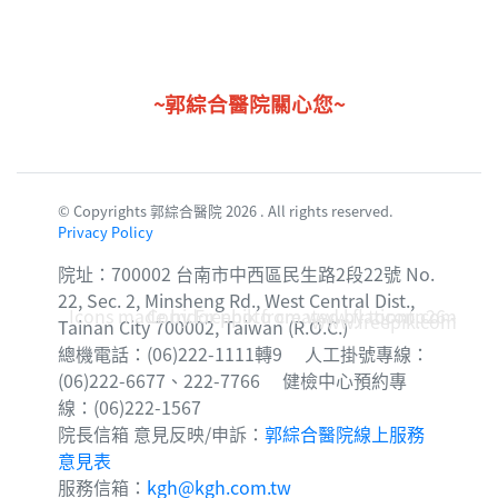
~郭綜合醫院關心您~
© Copyrights 郭綜合醫院 2026 . All rights reserved.
Privacy Policy
院址：700002 台南市中西區民生路2段22號 No.
22, Sec. 2, Minsheng Rd., West Central Dist.,
Icons made by
Corridor photo created by topntp26 -
Freepik
from
www.flaticon.com
www.freepik.com
Tainan City 700002, Taiwan (R.O.C.)
總機電話：(06)222-1111轉9 人工掛號專線：
(06)222-6677、222-7766 健檢中心預約專
線：(06)222-1567
院長信箱 意見反映/申訴：
郭綜合醫院線上服務
意見表
服務信箱：
kgh@kgh.com.tw