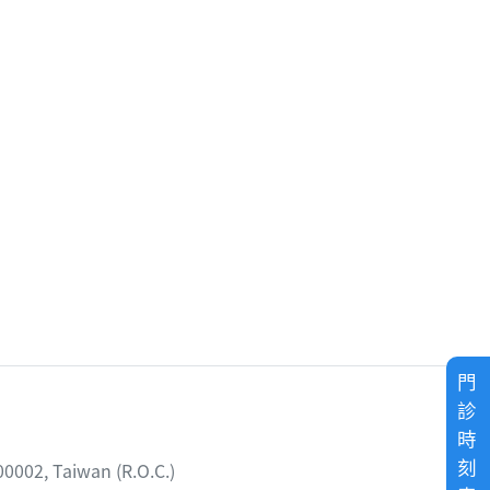
門
診
時
刻
02, Taiwan (R.O.C.)