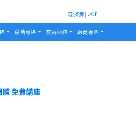
陪/探病
|
UOF
區
疫苗專區
友善連結
廠商專區
團體 免費講座