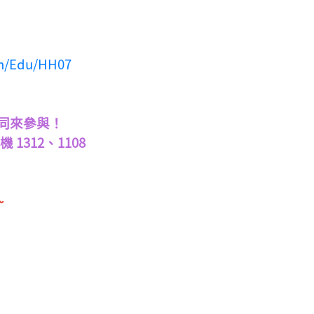
th/Edu/HH07
同來參與！
312、1108
~