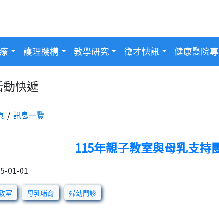
療
護理機構
教學研究
徵才快訊
健康醫院專
活動快遞
頁
訊息一覽
115年親子教室與母乳支持
5-01-01
教室
母乳哺育
婦幼門診