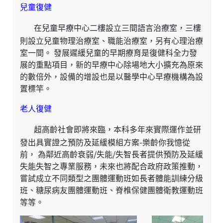
兒童復健
在兒童早療中心二樓設立三間語言治療室，三樓
則設立兒童物理治療室、職能治療室，另有心理治療
室一間。 發展遲緩兒童的早期療育是復健科全力發
展的重點項目，新的早療中心除場地大小擴充為原來
的數倍外，設備的增設也是以醫學中心早療機構為設
置標竿。
老人復健
超高齡社會即將來臨，本科多年來實際運作並研
發出具實證之預防及延緩模組方案-樂齡你我憶從
前， 為鄰近高齡衰弱/失能/失智長者提供預防及延緩
失能失智之專業服務，未來也將配合政府政策推動，
嘗試成立不同類型之團體運動班如長者體能訓練分級
班、糖尿病友團體運動班、脊椎保健團體衛教運動班
等等。