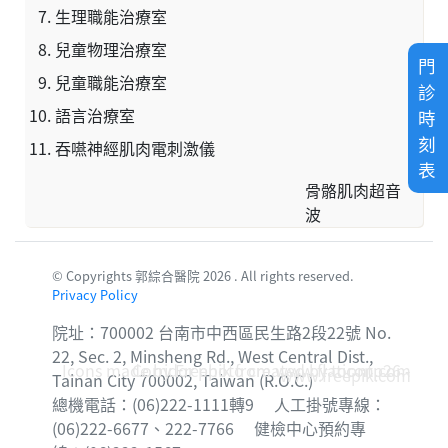
生理職能治療室
兒童物理治療室
門
兒童職能治療室
診
語言治療室
時
刻
吞嚥神經肌肉電刺激儀
表
骨骼肌肉超音
波
© Copyrights 郭綜合醫院 2026 . All rights reserved.
Privacy Policy
院址：700002 台南市中西區民生路2段22號 No.
22, Sec. 2, Minsheng Rd., West Central Dist.,
Icons made by
Corridor photo created by topntp26 -
Freepik
from
www.flaticon.com
www.freepik.com
Tainan City 700002, Taiwan (R.O.C.)
總機電話：(06)222-1111轉9 人工掛號專線：
(06)222-6677、222-7766 健檢中心預約專