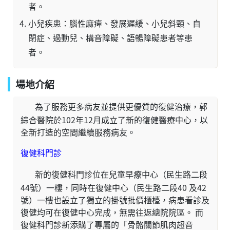
者。
小兒疾患：腦性麻痺、發展遲緩、小兒斜頸、自
閉症、過動兒、構音障礙、語暢障礙患者等患
者。
場地介紹
為了服務更多病友並提供更優質的復健治療，郭
綜合醫院於102年12月成立了新的復健醫療中心，以
全新打造的空間繼續服務病友。
復健科門診
新的復健科門診位在兒童早療中心（民生路二段
44號）一樓，同時在復健中心（民生路二段40 及42
號）一樓也設立了獨立的掛號批價櫃檯，病患看診及
復健均可在復健中心完成，無需往返總院院區。 而
復健科門診新添購了專屬的「骨骼關節肌肉超音