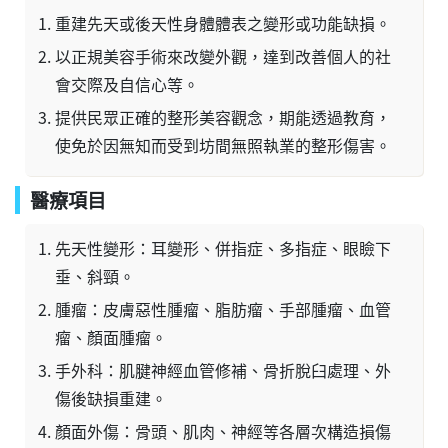
重建先天或後天性身體體表之變形或功能缺損。
以正規美容手術來改變外觀，達到改善個人的社
會交際及自信心等。
提供民眾正確的整形美容觀念，期能透過教育，
使免於因無知而受到坊間無照執業的整形傷害。
醫療項目
先天性變形：耳變形、併指症、多指症、眼瞼下
垂、斜頸。
腫瘤：皮膚惡性腫瘤、脂肪瘤、手部腫瘤、血管
瘤、顏面腫瘤。
手外科：肌腱神經血管修補、骨折脫臼處理、外
傷後缺損重建。
顏面外傷：骨頭、肌肉、神經等各層次構造損傷