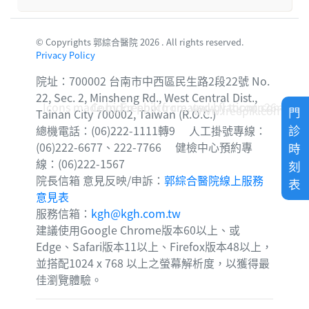
© Copyrights 郭綜合醫院 2026 . All rights reserved.
Privacy Policy
院址：700002 台南市中西區民生路2段22號 No.
22, Sec. 2, Minsheng Rd., West Central Dist.,
Icons made by
Corridor photo created by topntp26 -
Freepik
from
www.flaticon.com
www.freepik.com
門
Tainan City 700002, Taiwan (R.O.C.)
診
總機電話：(06)222-1111轉9 人工掛號專線：
(06)222-6677、222-7766 健檢中心預約專
時
線：(06)222-1567
刻
院長信箱 意見反映/申訴：
郭綜合醫院線上服務
表
意見表
服務信箱：
kgh@kgh.com.tw
建議使用Google Chrome版本60以上、或
Edge、Safari版本11以上、Firefox版本48以上，
並搭配1024 x 768 以上之螢幕解析度，以獲得最
佳瀏覽體驗。