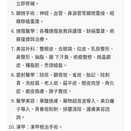
立即修補。
顯微手術：神經、血管、鼻淚管等顯微重接、組
織移植重建。
燒傷醫學：各種燒傷急救與護理、缺損重建、疤
痕復健與治療。
美容外科：雙眼皮、去眼袋、拉皮、乳房整形、
鼻整形、抽脂、腋 下汗臭、疤痕整修、微晶磨
皮、種脂肪、禿頭植髮。
雷射醫學：除痣、顴骨斑、雀斑、胎記、除刺
青、洗紋眉、老人斑、扁平疣、眼皮肉芽、角化
症、磨皮換膚、脖子贅疣。
醫學美容：果酸換膚、藥物超音波導入、美白離
子導入、青春痘粉刺、排膿清除、護膚美容諮
詢。
凍甲：凍甲根治手術。