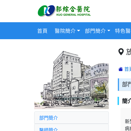
首頁
醫院簡介
部門簡介
特色醫
首
部
簡
部門簡介
新
病
醫師簡介