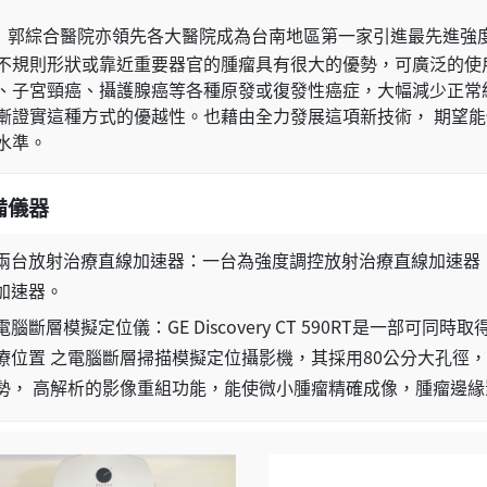
郭綜合醫院亦領先各大醫院成為台南地區第一家引進最先進強度
不規則形狀或靠近重要器官的腫瘤具有很大的優勢，可廣泛的使
、子宮頸癌、攝護腺癌等各種原發或復發性癌症，大幅減少正常
漸證實這種方式的優越性。也藉由全力發展這項新技術， 期望
水準。
備儀器
兩台放射治療直線加速器：一台為強度調控放射治療直線加速器
加速器。
電腦斷層模擬定位儀：GE Discovery CT 590RT是一部
療位置 之電腦斷層掃描模擬定位攝影機，其採用80公分大孔徑
勢， 高解析的影像重組功能，能使微小腫瘤精確成像，腫瘤邊