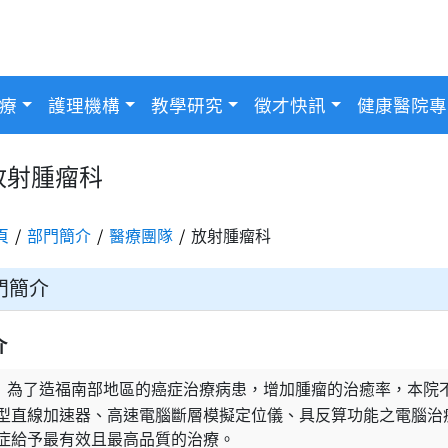
療
護理機構
教學研究
徵才快訊
健康醫院專
放射腫瘤科
頁
部門簡介
醫療團隊
放射腫瘤科
門簡介
介
為了造福南部地區的癌症治療病患，增加腫瘤的治癒率，本院不
型直線加速器、高速電腦斷層模擬定位儀、具反算功能之電腦治
症給予最有效且最高品質的治療。