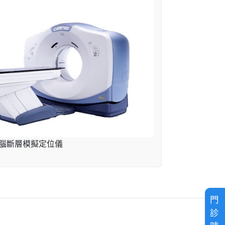
腦斷層模擬定位儀
門
診