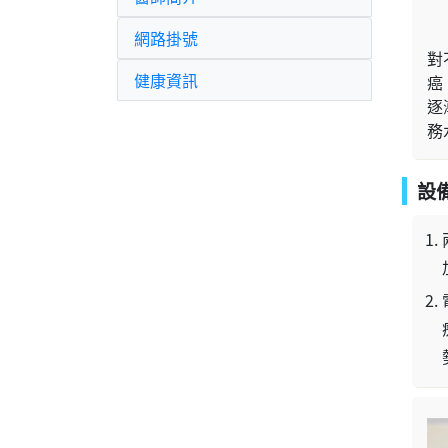
網路掛號
對
健康資訊
癌
逐
務
設