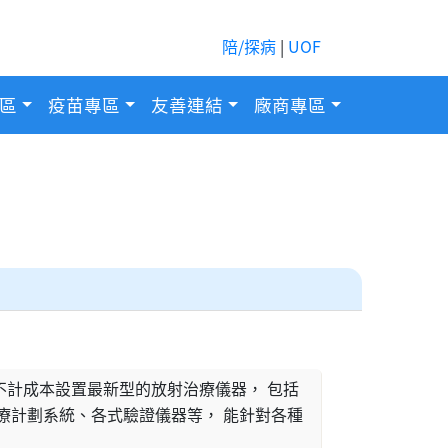
陪/探病
|
UOF
區
疫苗專區
友善連結
廠商專區
計成本設置最新型的放射治療儀器， 包括
療計劃系統、各式驗證儀器等， 能針對各種