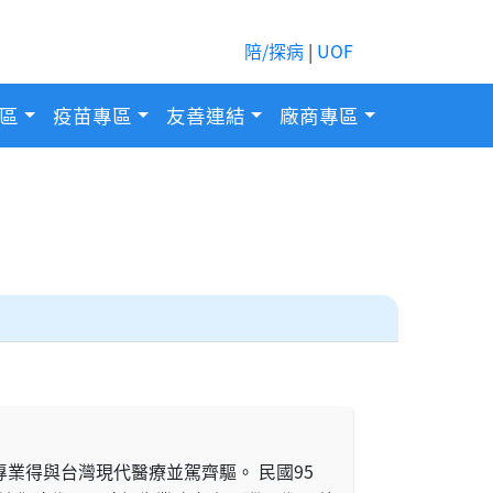
陪/探病
|
UOF
區
疫苗專區
友善連結
廠商專區
業得與台灣現代醫療並駕齊驅。 民國95