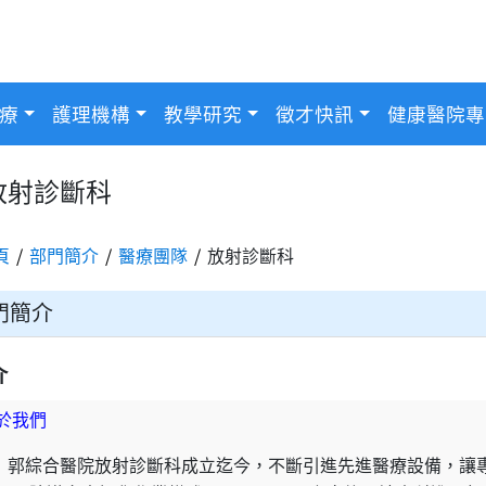
療
護理機構
教學研究
徵才快訊
健康醫院專
放射診斷科
頁
部門簡介
醫療團隊
放射診斷科
門簡介
介
於我們
郭綜合醫院放射診斷科成立迄今，不斷引進先進醫療設備，讓專