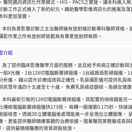
，醫院邁向資訊化作業模式，HIS、PACS之實施，讓本科進入
診斷工作正式進入了新的紀元。藉助醫學影像資訊化的推展及落
本科更加落實。
本科負責影像診斷之主治醫師擁有放射線診斷專科醫師資格，能
攝影作業之所有放射師皆都具有專業放射師執照。
室介紹
為了提供臨床影像醫學方面的服務，並且給予疾病正確診斷與治
一般X光機、1台128切電腦斷層掃描儀、1台磁振造影掃描儀、1
分析儀， 藉以提升診療成效與正確性。乳房攝影儀可提供乳房
供民眾年滿四十五歲至七十歲， 免費乳房癌症篩檢，為婦女健
本科最新引進的128切電腦斷層掃描儀，其配置的偵檢器能在一次
比傳統電腦斷層掃描儀快173倍， 每轉一圈僅需0.175秒，快
動脈檢查。透過3D立體電腦後處理能進一步呈現出立體圖像， 
像，更能提供醫師精確客觀的治療依據。隨著醫院業務量成長與
部，提供最精細醫療的骨質疏鬆檢測。