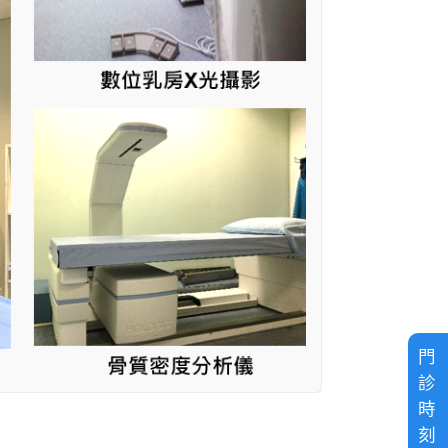
門
診
時
刻