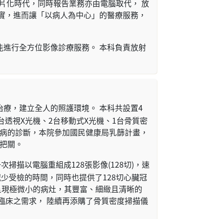
無片化時代，同時報告業務亦由電腦取代， 放
實，進而讓「以病人為中心」的醫療服務，
進行全方位影像診療服務。 本科負責放射
療，建立全人的照護環境。 本科共設置4
台透視X光機、2台移動式X光機、1台骨質密
疾病的診斷，本院參加國民健康局乳篩計畫，
康把關。
掃描以電腦重組成128張影像(128切)，速
速減少受檢的時間，同時也提供了128切心臟冠
呈現極微小的病灶，其豐富、細緻且清晰的
臨床之需求， 陸續再添購了骨質密度掃描儀