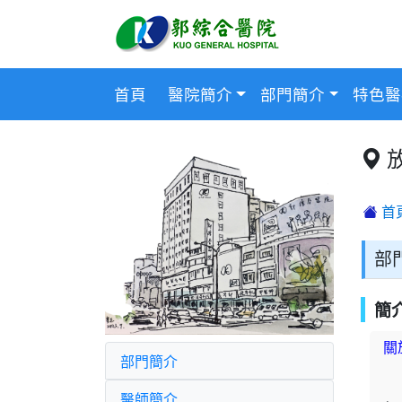
首頁
醫院簡介
部門簡介
特色醫
首
部
簡
關
部門簡介
醫師簡介