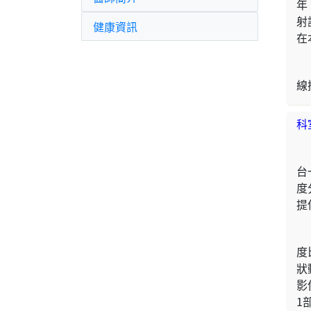
年
射
健康資訊
在
線
科
台
度
提
度
狀
影
1