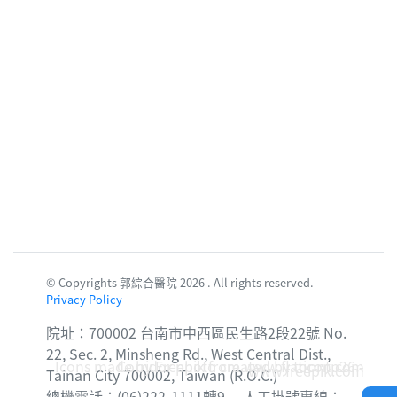
© Copyrights 郭綜合醫院 2026 . All rights reserved.
Privacy Policy
院址：700002 台南市中西區民生路2段22號 No.
22, Sec. 2, Minsheng Rd., West Central Dist.,
Icons made by
Corridor photo created by topntp26 -
Freepik
from
www.flaticon.com
www.freepik.com
Tainan City 700002, Taiwan (R.O.C.)
總機電話：(06)222-1111轉9 人工掛號專線：