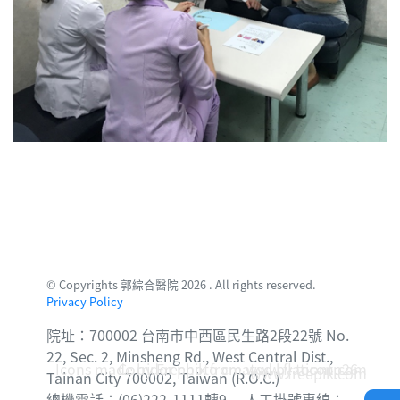
© Copyrights 郭綜合醫院 2026 . All rights reserved.
Privacy Policy
院址：700002 台南市中西區民生路2段22號 No.
22, Sec. 2, Minsheng Rd., West Central Dist.,
Icons made by
Corridor photo created by topntp26 -
Freepik
from
www.flaticon.com
www.freepik.com
Tainan City 700002, Taiwan (R.O.C.)
總機電話：(06)222-1111轉9 人工掛號專線：