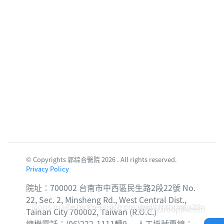
© Copyrights 郭綜合醫院 2026 . All rights reserved.
Privacy Policy
院址：700002 台南市中西區民生路2段22號 No.
22, Sec. 2, Minsheng Rd., West Central Dist.,
Icons made by
Corridor photo created by topntp26 -
Freepik
from
www.flaticon.com
www.freepik.com
Tainan City 700002, Taiwan (R.O.C.)
總機電話：(06)222-1111轉9 人工掛號專線：