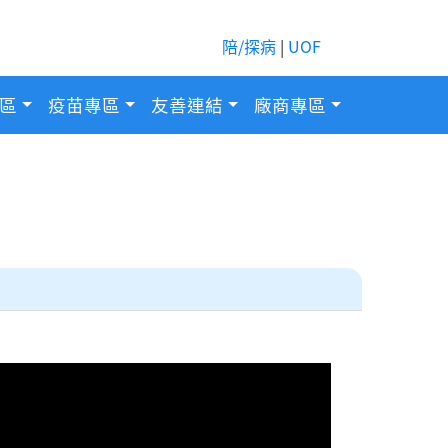
陪/探病
|
UOF
區
疫苗專區
友善連結
廠商專區