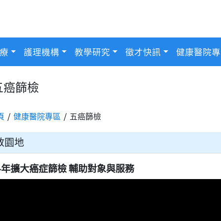
療
護理機構
教學研究
徵才快訊
健康醫院專
五癌篩檢
頁
健康醫院專區
五癌篩檢
教園地
14年擴大癌症篩檢 輔助對象與服務