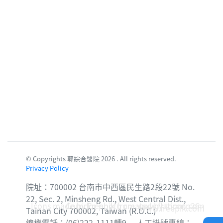
© Copyrights 郭綜合醫院 2026 . All rights reserved.
Privacy Policy
院址：700002 台南市中西區民生路2段22號 No.
22, Sec. 2, Minsheng Rd., West Central Dist.,
Icons made by
Corridor photo created by topntp26 -
Freepik
from
www.flaticon.com
www.freepik.com
Tainan City 700002, Taiwan (R.O.C.)
總機電話：(06)222-1111轉9 人工掛號專線：