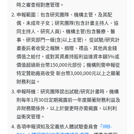
時之審查相對應管理。
申報範圍：包含研究團隊、機構主管，及其配
偶、未成年子女；研究團隊(包含計畫主持人、協
同主持人、研究人員)、機構主管(包含醫療、醫
事、研究部門一級(含)以上主管)， 從試驗/研究計
畫委託者收受之報酬、捐贈、禮品、其他具金錢
價值之給付，或對其資產持股利益達資本額5%或
價值超過新台幣150,000元部份；機構則需申報從
特定贊助廠商收受 新台幣3,000,000元以上之顯著
財務利益。
申報時機：研究團隊提出試驗/研究計畫時，機構
則每年1月30日定期揭露前一年度顯著財務利益及
非財務關係外，以上於變更時亦需揭露，以利利
益衝突管理。
各項申報須知及定義依人體試驗委員會
「IRB-