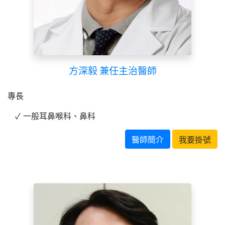
方深毅 兼任主治醫師
專長
一般耳鼻喉科、鼻科
醫師簡介
我要掛號