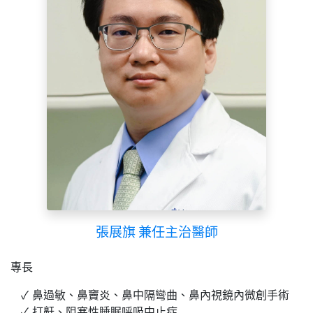
張展旗 兼任主治醫師
專長
鼻過敏、鼻竇炎、鼻中隔彎曲、鼻內視鏡內微創手術
打鼾、阻塞性睡眠呼吸中止症