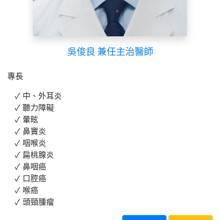
吳俊良 兼任主治醫師
專長
中、外耳炎
聽力障礙
暈眩
鼻竇炎
咽喉炎
扁桃腺炎
鼻咽癌
口腔癌
喉癌
頭頸腫瘤