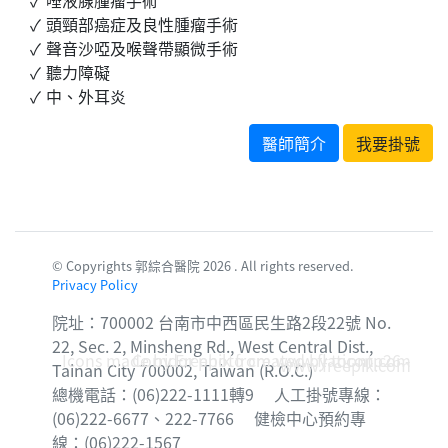
頭頸部癌症及良性腫瘤手術
聲音沙啞及喉聲帶顯微手術
聽力障礙
中、外耳炎
醫師簡介
我要掛號
© Copyrights 郭綜合醫院 2026 . All rights reserved.
Privacy Policy
院址：700002 台南市中西區民生路2段22號 No.
22, Sec. 2, Minsheng Rd., West Central Dist.,
Icons made by
Corridor photo created by topntp26 -
Freepik
from
www.flaticon.com
www.freepik.com
Tainan City 700002, Taiwan (R.O.C.)
總機電話：(06)222-1111轉9 人工掛號專線：
(06)222-6677、222-7766 健檢中心預約專
線：(06)222-1567