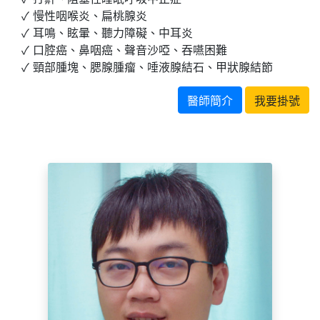
慢性咽喉炎、扁桃腺炎
耳鳴、眩暈、聽力障礙、中耳炎
口腔癌、鼻咽癌、聲音沙啞、吞嚥困難
頸部腫塊、腮腺腫瘤、唾液腺結石、甲狀腺結節
醫師簡介
我要掛號