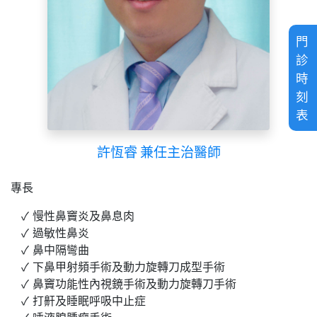
門
診
時
刻
表
許恆睿 兼任主治醫師
專長
慢性鼻竇炎及鼻息肉
過敏性鼻炎
鼻中隔彎曲
下鼻甲射頻手術及動力旋轉刀成型手術
鼻竇功能性內視鏡手術及動力旋轉刀手術
打鼾及睡眠呼吸中止症
唾液腺腫瘤手術