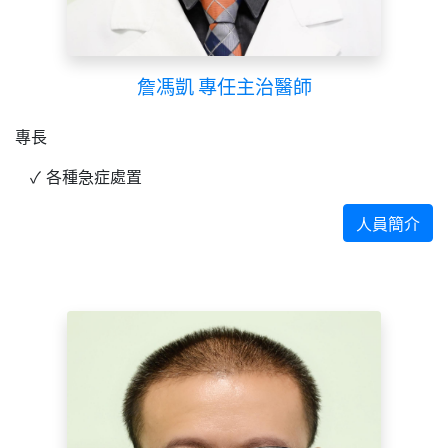
詹馮凱 專任主治醫師
專長
各種急症處置
人員簡介