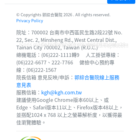
© Copyrights 郭綜合醫院 2026 . All rights reserved.
Privacy Policy
院址：700002 台南市中西區民生路2段22號 No.
22, Sec. 2, Minsheng Rd., West Central Dist.,
Icons made by
Corridor photo created by topntp26 -
Freepik
from
www.flaticon.com
www.freepik.com
Tainan City 700002, Taiwan (R.O.C.)
總機電話：(06)222-1111轉9 人工掛號專線：
(06)222-6677、222-7766 健檢中心預約專
線：(06)222-1567
院長信箱 意見反映/申訴：
郭綜合醫院線上服務
意見表
服務信箱：
kgh@kgh.com.tw
建議使用Google Chrome版本60以上、或
Edge、Safari版本11以上、Firefox版本48以上，
並搭配1024 x 768 以上之螢幕解析度，以獲得最
佳瀏覽體驗。