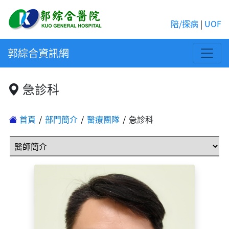
陪/探病
|
UOF
郭綜合資訊網
急診科
首頁
部門簡介
醫療團隊
急診科