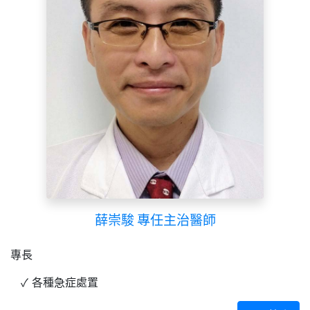
薛崇駿 專任主治醫師
專長
各種急症處置