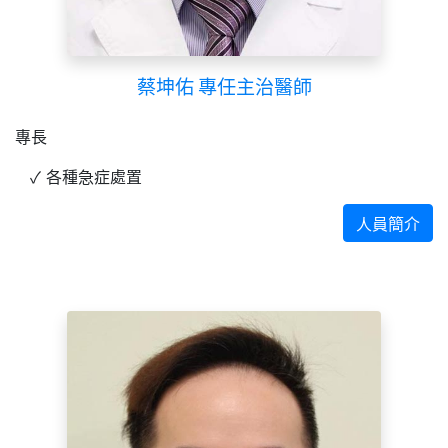
蔡坤佑 專任主治醫師
專長
各種急症處置
人員簡介