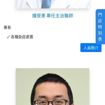
門
鍾旻憲 專任主治醫師
診
時
專長
刻
各種急症處置
表
人員簡介