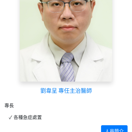
劉韋呈 專任主治醫師
專長
各種急症處置
人員簡介