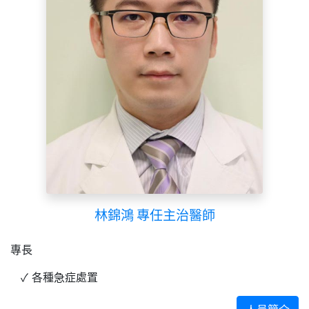
林錦鴻 專任主治醫師
專長
各種急症處置