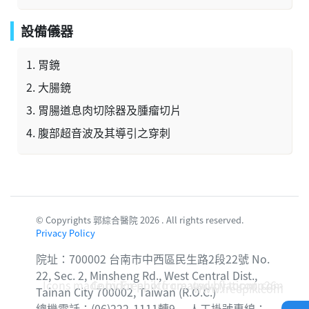
設備儀器
胃鏡
大腸鏡
胃腸道息肉切除器及腫瘤切片
腹部超音波及其導引之穿刺
© Copyrights 郭綜合醫院 2026 . All rights reserved.
Privacy Policy
院址：700002 台南市中西區民生路2段22號 No.
22, Sec. 2, Minsheng Rd., West Central Dist.,
Icons made by
Corridor photo created by topntp26 -
Freepik
from
www.flaticon.com
www.freepik.com
Tainan City 700002, Taiwan (R.O.C.)
總機電話：(06)222-1111轉9 人工掛號專線：