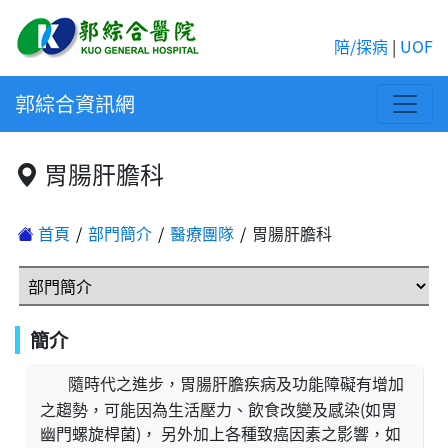
陪/探病
|
UOF
郭綜合資訊網
胃腸肝膽科
首頁
部門簡介
醫療團隊
胃腸肝膽科
簡介
隨時代之進步，胃腸肝膽疾病及功能障礙有增加
之趨勢，可能因為生活壓力、飲食改變及感染(如胃
幽門螺旋桿菌)， 另外加上各種致癌因素之影響，如