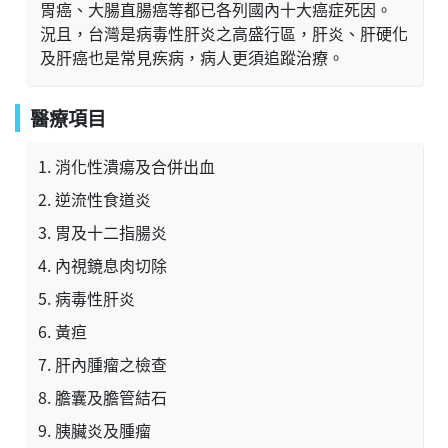
胃癌、大腸直腸癌等都已各列國內十大癌症死因。
況且，台灣是病毒性肝炎之高盛行區，肝炎、肝硬化
及肝癌也是常見疾病，病人更須追蹤治療。
醫療項目
消化性潰瘍及合併出血
逆流性食道炎
胃及十二指腸炎
內視鏡息肉切除
病毒性肝炎
黃疸
肝內腫瘤之檢查
膽囊及膽管結石
胰臟炎及腫瘤