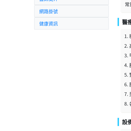
常
網路掛號
醫
健康資訊
設