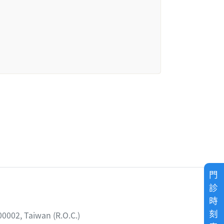
門
診
時
刻
02, Taiwan (R.O.C.)