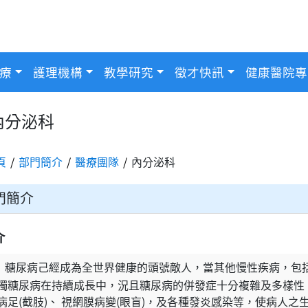
療
護理機構
教學研究
徵才快訊
健康醫院專
內分泌科
頁
部門簡介
醫療團隊
內分泌科
門簡介
介
糖尿病己經成為全世界健康的頭號敵人，當其他慢性疾病，包
獨糖尿病在持續成長中，況且糖尿病的併發症十分複雜及多樣性，
病足(截肢)、 視網膜病變(眼盲)，及各種發炎感染等，使病人