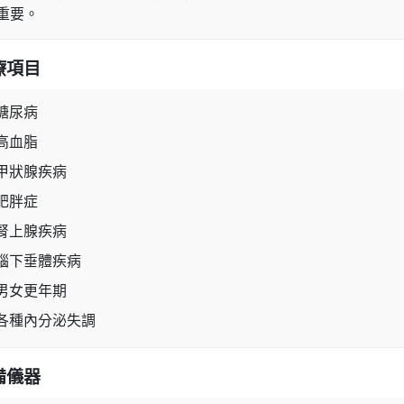
重要。
療項目
糖尿病
高血脂
甲狀腺疾病
肥胖症
腎上腺疾病
腦下垂體疾病
男女更年期
各種內分泌失調
備儀器