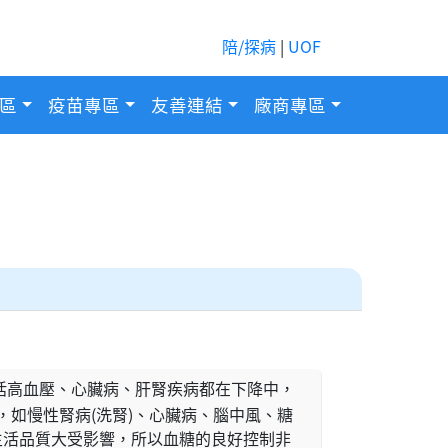
陪/探病
|
UOF
區
疫苗專區
友善連結
廠商專區
括高血壓、心臟病、肝腎疾病都在下降中，
如慢性腎病(洗腎)、心臟病、腦中風、糖
之生活品質大受影響，所以血糖的良好控制非