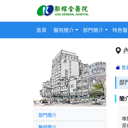
首頁
醫院簡介
部門簡介
特色醫
首
部
簡
部門簡介
唯
尿
醫師簡介