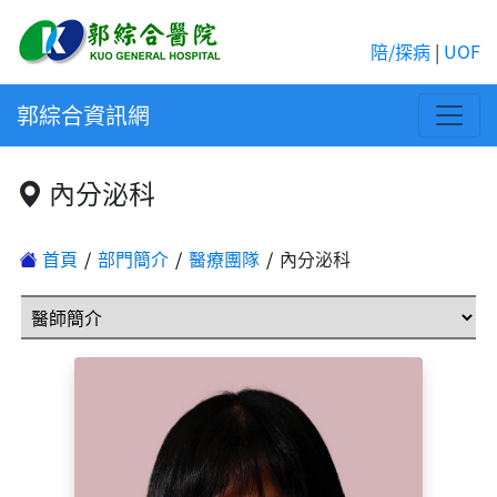
陪/探病
|
UOF
郭綜合資訊網
內分泌科
首頁
部門簡介
醫療團隊
內分泌科