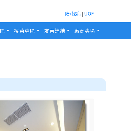
陪/探病
|
UOF
區
疫苗專區
友善連結
廠商專區