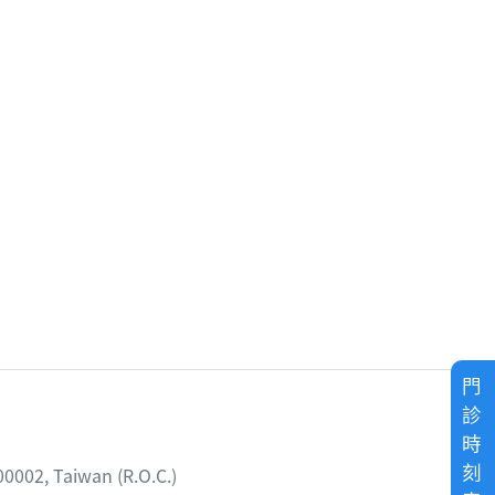
門
診
時
刻
02, Taiwan (R.O.C.)