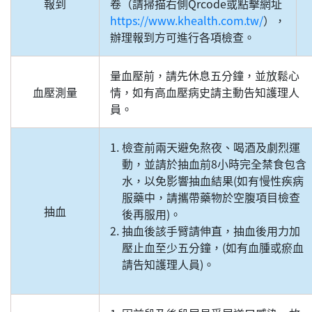
報到
卷（請掃描右側Qrcode或點擊網址
https://www.khealth.com.tw/
），
辦理報到方可進行各項檢查。
量血壓前，請先休息五分鐘，並放鬆心
血壓測量
情，如有高血壓病史請主動告知護理人
員。
檢查前兩天避免熬夜、喝酒及劇烈運
動，並請於抽血前8小時完全禁食包含
水，以免影響抽血結果(如有慢性疾病
服藥中，請攜帶藥物於空腹項目檢查
抽血
後再服用)。
抽血後該手臂請伸直，抽血後用力加
壓止血至少五分鐘，(如有血腫或瘀血
請告知護理人員)。