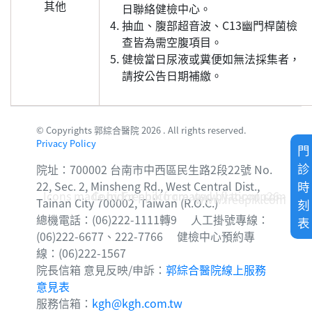
其他
日聯絡健檢中心。
抽血、腹部超音波、C13幽門桿菌檢
查皆為需空腹項目。
健檢當日尿液或糞便如無法採集者，
請按公告日期補繳。
© Copyrights 郭綜合醫院 2026 . All rights reserved.
Privacy Policy
門
診
院址：700002 台南市中西區民生路2段22號 No.
時
22, Sec. 2, Minsheng Rd., West Central Dist.,
Icons made by
Corridor photo created by topntp26 -
Freepik
from
www.flaticon.com
www.freepik.com
Tainan City 700002, Taiwan (R.O.C.)
刻
總機電話：(06)222-1111轉9 人工掛號專線：
表
(06)222-6677、222-7766 健檢中心預約專
線：(06)222-1567
院長信箱 意見反映/申訴：
郭綜合醫院線上服務
意見表
服務信箱：
kgh@kgh.com.tw