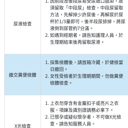
因前段及後段尿易受尿道口感染，故
須留取「中段尿」檢查，中段尿留取
方法，先解掉少許尿後，再解尿於尿
杯於1/3量即可，後半段尿排掉，將尿
尿液檢查
液倒到尿管約7分滿。
如遇到經期者，請告知護理人員，於
生理期結束後再留取尿液。
採集檢體後，請放箱冷藏，於健檢當
日繳回。
繳交糞便檢體
女性受檢者於生理期期間，勿做糞便
檢體檢查。
上衣勿穿含有金屬扣子或亮片之衣
服，項鍊及識別證請務必拿下。
已懷孕或疑似懷孕者，不可做X光檢
查，請告知服務人員。
X光檢查