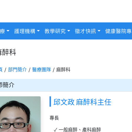
療
護理機構
教學研究
徵才快訊
健康醫院專
麻醉科
頁
部門簡介
醫療團隊
麻醉科
師簡介
邱文政 麻醉科主任
專長
一般麻醉、產科麻醉