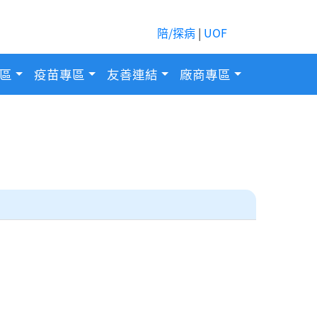
陪/探病
|
UOF
區
疫苗專區
友善連結
廠商專區