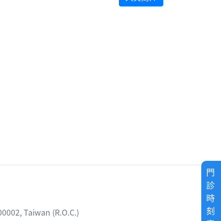
門
診
時
刻
02, Taiwan (R.O.C.)