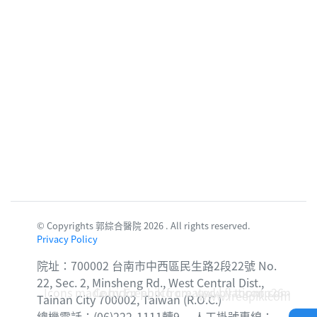
© Copyrights 郭綜合醫院 2026 . All rights reserved.
Privacy Policy
院址：700002 台南市中西區民生路2段22號 No.
22, Sec. 2, Minsheng Rd., West Central Dist.,
Icons made by
Corridor photo created by topntp26 -
Freepik
from
www.flaticon.com
www.freepik.com
Tainan City 700002, Taiwan (R.O.C.)
總機電話：(06)222-1111轉9 人工掛號專線：