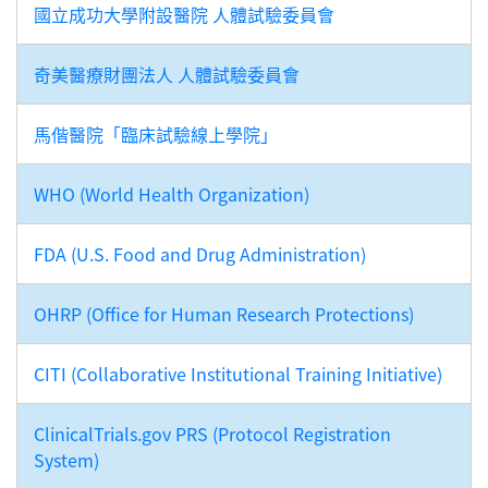
國立成功大學附設醫院 人體試驗委員會
奇美醫療財團法人 人體試驗委員會
馬偕醫院「臨床試驗線上學院」
WHO (World Health Organization)
FDA (U.S. Food and Drug Administration)
OHRP (Office for Human Research Protections)
CITI (Collaborative Institutional Training Initiative)
ClinicalTrials.gov PRS (Protocol Registration
System)