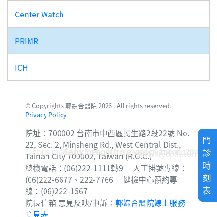
Center Watch
PRIMR
ICH
© Copyrights 郭綜合醫院 2026 . All rights reserved.
Privacy Policy
院址：700002 台南市中西區民生路2段22號 No.
門
22, Sec. 2, Minsheng Rd., West Central Dist.,
Icons made by
Corridor photo created by topntp26 -
Freepik
from
www.flaticon.com
診
www.freepik.com
Tainan City 700002, Taiwan (R.O.C.)
時
總機電話：(06)222-1111轉9 人工掛號專線：
刻
(06)222-6677、222-7766 健檢中心預約專
表
線：(06)222-1567
院長信箱 意見反映/申訴：
郭綜合醫院線上服務
意見表